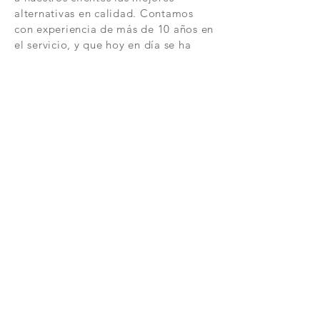
alternativas en calidad. Contamos
GTS TEST REPORT, GLOBAL TESTING
con experiencia de más de 10 años en
SERVICES CO LTD.
el servicio, y que hoy en día se ha
GTT INSPECTION
caracterizado por sus buenas
prácticas, eficacia y eficiencia,
logrando así la confianza de nuestros
clientes.
NOVEDADES
Entérate de novedades relacionadas
con nuestros productos e información
de
interés.
Unirse