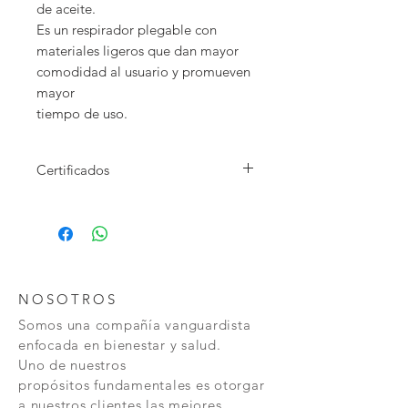
de aceite.
Es un respirador plegable con
materiales ligeros que dan mayor
comodidad al usuario y promueven
mayor
tiempo de uso.
Certificados
Licencia Comercial de Origen
FDA U.S FOOD & DRUGS
CE, ENTE CERTIFICAZIONE MACCHINE.
NOSOTROS
INVIMA.
Somos una
compañía vanguardista
enfocada en bienestar y
salud.
RESPIRATORY PROTECTION GB2626-2006
Uno de nuestros
PURIFYING PARTICLE RESPIRATOR.
propósitos fundamentales es otorgar
QC CHECK✅
a nuestros clientes las mejores